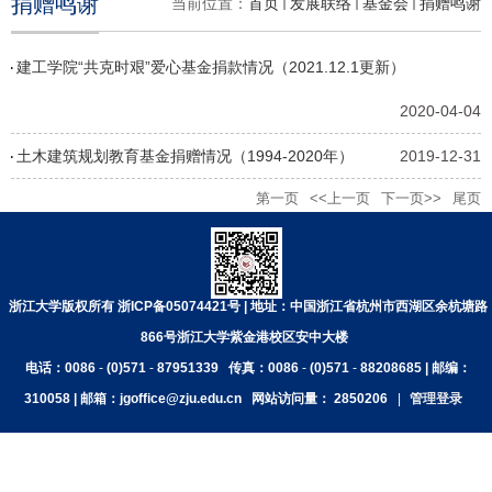
捐赠鸣谢
当前位置：
首页
发展联络
基金会
捐赠鸣谢
建工学院“共克时艰”爱心基金捐款情况（2021.12.1更新）
2020-04-04
土木建筑规划教育基金捐赠情况（1994-2020年）
2019-12-31
第一页
<<上一页
下一页>>
尾页
浙江大学版权所有 浙ICP备05074421号 | 地址：中国浙江省杭州市西湖区余杭塘路
866号浙江大学紫金港校区安中大楼
电话：0086
-
(0)571
-
87951339
传真：0086
-
(0)571
-
88208685 | 邮编：
310058 | 邮箱：jgoffice@zju.edu.cn
网站访问量：
2850206
|
管理登录