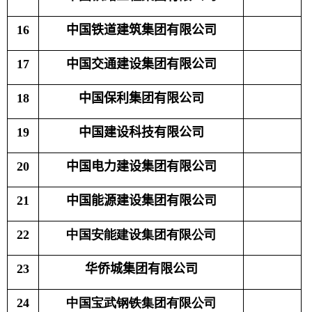
16
中国铁道建筑集团有限公司
17
中国交通建设集团有限公司
18
中国保利集团有限公司
19
中国建设科技有限公司
20
中国电力建设集团有限公司
21
中国能源建设集团有限公司
22
中国安能建设集团有限公司
23
华侨城集团有限公司
24
中国宝武钢铁集团有限公司