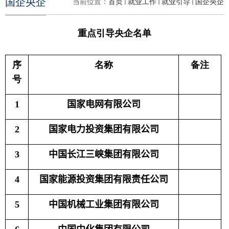
国企央企
当前位置：
首页
就业工作
就业引导
国企央企
重点引导央企名单
序
名称
备注
号
1
国家电网有限公司
2
国家电力投资集团有限公司
3
中国长江三峡集团有限公司
4
国家能源投资集团有限责任公司
5
中国机械工业集团有限公司