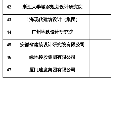
42
浙江大学城乡规划设计研究院
43
上海现代建筑设计（集团）
44
广州地铁设计研究院
45
安徽省建筑设计研究院有限公司
46
绿地控股集团有限公司
47
厦门建发集团有限公司