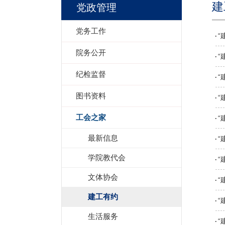
建
党政管理
党务工作
“
院务公开
“
纪检监督
“
图书资料
“
工会之家
“
最新信息
“
学院教代会
“
文体协会
“
建工有约
“
生活服务
“