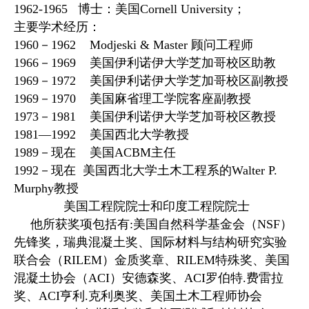
1962-1965
博士：美国
Cornell University
；
主要学术经历：
1960
－
1962
Modjeski & Master
顾问工程师
1966
－
1969
美国伊利诺伊大学芝加哥校区助教
1969
－
1972
美国伊利诺伊大学芝加哥校区副教授
1969
－
1970
美国麻省理工学院客座副教授
1973
－
1981
美国伊利诺伊大学芝加哥校区教授
1981
—
1992
美国西北大学教授
1989
－现在
美国
ACBM
主任
1992
－现在
美国西北大学土木工程系的
Walter P.
Murphy
教授
美国工程院院士和印度工程院院士
他所获奖项包括有
:
美国自然科学基金会（
NSF
）
先锋奖，瑞典混凝土奖、国际材料与结构研究实验
联合会（
RILEM
）金质奖章、
RILEM
特殊奖、美国
混凝土协会（
ACI
）安德森奖、
ACI
罗伯特
.
费雷拉
奖、
ACI
亨利
.
克利奥奖、美国土木工程师协会