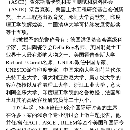
（
ASCE
）查尔斯潘卡奖和美国测试和材料协会
（
ASTE
）汤普森奖、美国土木工程研究基金会创新
奖、土木工程杰出教育奖、邓迪大学贡献奖、印度
理工学院辉煌奖、中国清华大学可持续发展贡献奖
等十五项。
他被授予的荣誉称号有：德国洪堡基金会高级科
学家、美国陶瓷学会
Della Roy
名师、美国混凝土工
业界十大最有影响人物之一、美国霍普金斯大学
Richard J Carroll
名师、
UNIDO
派任中国专家、
UNESCO
派任印度专家、中国东南大学和荷兰代尔
夫特工业大学、澳大利亚悉尼大学、新加坡大学的
客座教授以及香港理工大学、浙江工业大学，意大
利阿奎乐大学、印度理工学院的名誉教授，法国和
土耳其的高级客座研究员等二十八个。
1971
年起，
Shah
曾任
30
余个国际研讨会的主席，
在许多国家的
90
余个专业研讨会上做主题报告。他
并任
/
曾任
ACI
，
ASCE
，
RILEM
等
22
个美国和国际专