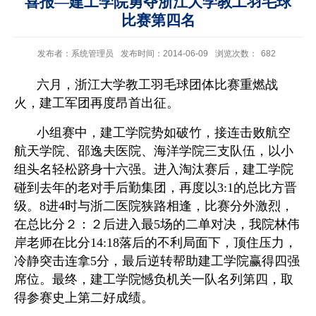
喜报—建工学院勇夺浙江大学教工羽毛球
比赛第四名
发布者：系统管理员
发布时间：2014-06-09
浏览次数：
682
六月，浙江大学教工羽毛球团体比赛重燃战
火，建工军团再度昂首出征。
小组赛中，建工学院势如破竹，接连击败航空
航天学院、邵逸夫医院、海洋学院三支队伍，以小
组头名轻松跻身十六强。进入淘汰赛后，建工学院
碰到去年的老对手后勤集团，再度以3:1的总比方晋
级。8进4时与浙二医院狭路相逢，比赛分外激烈，
在总比分２：２后进入最5场的二单对决，我院林伟
岸老师在比分14:18落后的不利局面下，顶住压力，
冷静突击连拿5分，最后逆转帮助建工学院赢得四强
席位。最终，建工学院憾负机关一队名列第四，取
得参赛史上第二好成绩。