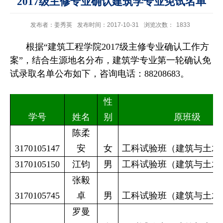
2017级主修专业确认建筑学专业免试名单
发布者：姜秀英
发布时间：2017-10-31
浏览次数：
1833
根据“建筑工程学院
2017
级主修专业确认工作方
案”，结合生源地名分布，建筑学专业第一轮确认免
试录取名单公布如下，
咨询电话：
88208683
。
性
学号
姓名
别
原班级
陈柔
3170105147
安
女
工科试验班（建筑与土木
3170105150
江钧
男
工科试验班（建筑与土木
张毅
3170105745
卓
男
工科试验班（建筑与土木
罗曼