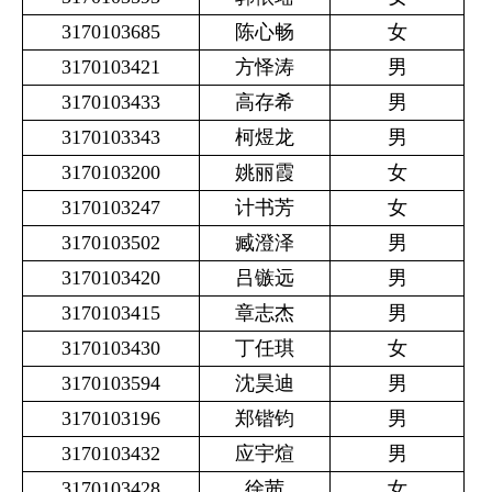
3170103685
陈心畅
女
3170103421
方怿涛
男
3170103433
高存希
男
3170103343
柯煜龙
男
3170103200
姚丽霞
女
3170103247
计书芳
女
3170103502
臧澄泽
男
3170103420
吕镞远
男
3170103415
章志杰
男
3170103430
丁任琪
女
3170103594
沈昊迪
男
3170103196
郑锴钧
男
3170103432
应宇煊
男
3170103428
徐茜
女