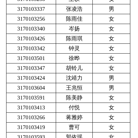
3170103337
张凌浩
男
3170103256
陈雨佳
女
3170103340
岑扬
女
3170103426
陈雨琪
女
3170103342
钟灵
女
3170103501
徐晔
女
3170103347
胡铃儿
女
3170103424
沈靖力
男
3170103604
王兆恒
男
3170103591
陈美静
女
3170103413
付悦
女
3170103266
蒋雅婷
女
3170103419
曹可
女
3170103593
郭依瑶
女