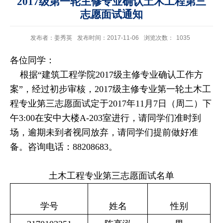
2017级第一轮主修专业确认土木工程第三
志愿面试通知
发布者：姜秀英
发布时间：2017-11-06
浏览次数：
1035
各位同学：
根据“建筑工程学院
2017
级主修专业确认工作方
案”，经过初步审核，
2017
级主修专业第一轮
土木工
程
专业第三志愿面试定于
2017
年
11
月
7
日（周二）下
午
3:00
在安中大楼
A-203
室进行，请同学们准时到
场，逾期未到者视同放弃，请同学们提前做好准
备。咨询电话：
88208683
。
土木工程专业第三志愿面试名单
学号
姓名
性别