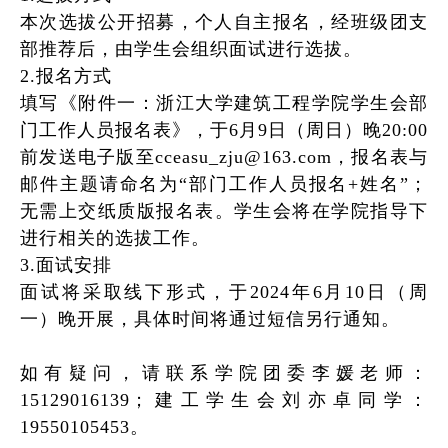
本次选拔公开招募，个人自主报名，经班级团支
部推荐后，由学生会组织面试进行选拔。
2.报名方式
填写《
附件一：浙江大学建筑工程学院学生会部
门工作人员报名表
》，于
6月
9
日（周日
）晚
20:0
0
前
发送
电子版
至
cceasu_zju@163.com
，报名表与
邮件主题请命名为
“部门工作人员报名+姓名”；
无需上交纸质版报名表
。学生会将在学院指导下
进行相关的选拔工作。
3.面试安排
面试将采取
线下形式
，
于
2024
年
6
月
10
日
（
周
一
）
晚
开展
，
具体时间将通过短信另行通知。
如有疑问，请联系学院团委李媛老师：
15129016139
；
建工
学生会
刘亦卓
同学：
19550105453
。