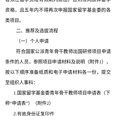
资格
，
且五年内不得再次申报国家留学基金委的各
类项目
。
二、推荐及选拔流程
（
一
）
个人申请
符合国家公派青年骨干教师出国研修项目申请
条件的人员
，
参照
项目申请材料及说明
（
附
件
1
）
，
按
以下顺
序准备纸质和电子申请材料
各一份，
提交
至
组织人事科：
1.
国家留学基金委青年骨干教师项目申请表
（
下
称“申请表”
）
（
附件
2
）
2
.
有效身份证复印件