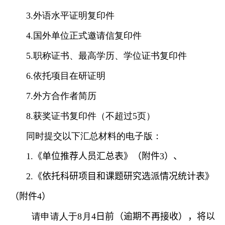
3
.
外语水平证明复印件
4
.
国外单位正式邀请信复印件
5
.
职称证书、最高学历、学位证书复印件
6
.
依托项目在研证明
7
.
外方合作者简历
8
.
获奖证书复印件（不超过
5
页）
同时提交以下汇总材料的电子版：
1.
《
单位推荐人员汇总表
》
（
附件
3
）
、
2.《
依托科研项目和课题研究选派情况统计表
》
（
附件
4
）
请申请人于
8
月
4
日前（逾期不再接收）
，
将以