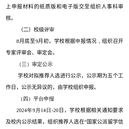
上
申报
材料的
纸质版和电子版交至组织人事科审
核
。
（二）校级
评审
8
月底至
9
月初，学校根
据
申
报情况
，
组织召开
专家评审会、审定
会
。
（三）
审定公示
学校对拟推荐人选进行公示，公示期为五个工
作日，公示无异议的，由学校组织申报。
（四）
平台申报
2024
年
9
月
1
4
日
-2
0
日
，
学校根据相关通知要求
及校内公示结果，组织推荐人选在“国家公派留学信