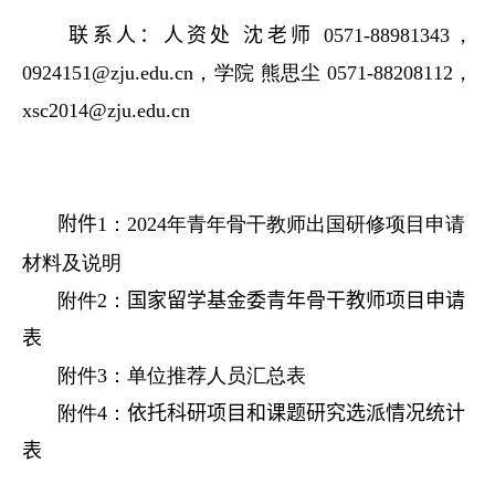
联
系
人：人资处
沈老师
0571-
88981
343，
0924151
@zju.edu.cn
，
学院 熊思尘 0571-88208112，
xsc2014@zju.edu.cn
附
件
1：
2024
年青年骨干教师出国研修项目申请
材料及说明
附件
2：
国家留学基金委青年骨干教师项目申请
表
附件
3：
单位推荐人员汇总表
附件
4：
依托科研项目和课题研究选派情况统计
表