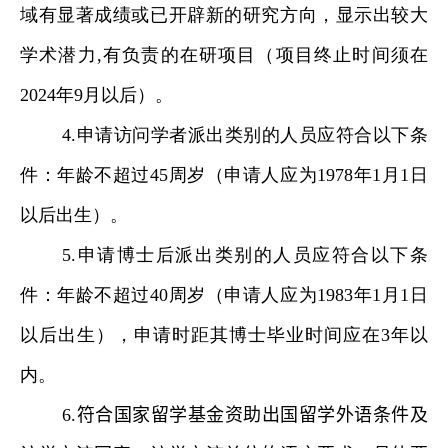
域有显著成绩或已开辟新的研究方向，显示出较大
学术潜力
,
有负责的在研项目（项目终止时间须在
2024
年
9
月以后）。
4.
申请访问学者派出类别的人员应符合以下条
件：年龄不超过
45
周岁（申请人应为
1978
年
1
月
1
日
以后出生）。
5.
申请博士后派出类别的人员应符合以下条
件：年龄不超过
40
周岁（申请人应为
1983
年
1
月
1
日
以后出生），申请时距其博士毕业时间应在
3
年以
内。
6.
符合国家留学基金资助出国留学外语条件及