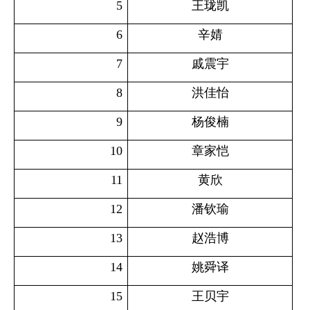
5
王珑凯
6
辛婧
7
戚震宇
8
洪佳怡
9
杨俊楠
10
章家恺
11
黄欣
12
潘钦瑜
13
赵浩博
14
姚舜译
15
王贝宇