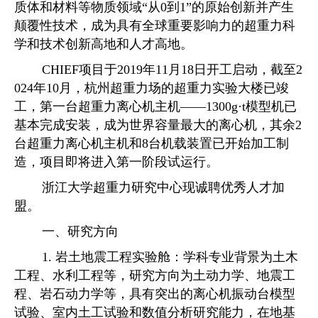
质体和材料等物质领域
“
从
0
到
1”
的原始创新并产生
颠覆性技术，成为具有全球重要影响力的超重力科
学和技术创新高地和人才高地。
CHIEF
项目于
2019
年
11
月
18
日开工启动，截至
2
024
年
10
月，杭州超重力场的超重力实验大楼已竣
工，第一台超重力离心机主机
——1300g·t
模型机已
基本完成安装，成为世界容量最大的离心机，其余
2
台超重力离心机主机和
8
台机载装置已开始加工制
造，项目即将进入第一阶段试运行。
浙江大学超重力研究中心现诚聘优秀人才加
盟。
一、研究方向
1.
岩土地震工程实验舱
：
学科专业背景为土木
工程、水利工程等，研究方向为土动力学、地震工
程、岩石动力学等，具有突出的离心机振动台模型
试验、室内土工试验和数值分析研究能力，在地基