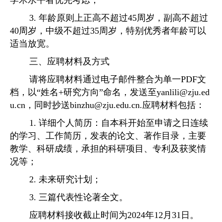
学术水平者优先考虑；
3.
年龄原则上正高不超过
45
周岁，副高不超过
40
周岁，中级不超过
35
周岁，特别优秀者年龄可以
适当放宽。
三、应聘材料及方式
请将应聘材料通过电子邮件
整合为单一
PDF
文
档
，以“姓名
+
研究方向”命名，发送至
yanlili@zju.ed
u.cn
，同时抄送
binzhu@zju.edu.cn.
应聘材料包括：
1.
详细个人简历：自本科开始至申请之日连续
的学习、工作简历，发表的论文、著作目录，主要
教学、科研成绩，承担的科研项目、专利及获奖情
况等；
2.
未来研究计划；
3.
三篇代表性论著全文。
应聘材料接收截止时间为
2024
年
12
月
31
日。