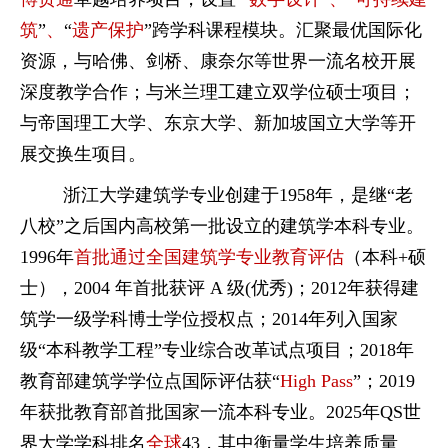
筑
”
、
“
遗产保护
”
跨学科课程模块。汇聚最优国际化
资源，与哈佛、剑桥、康奈尔等世界一流名校开展
深度教学合作；与米兰理工建立双学位硕士项目；
与帝国理工大学、东京大学、新加坡国立大学等开
展交换生项目。
浙江大学建筑学专业创建于
1958
年，是继“老
八校”之后国内高校第一批设立的建筑学本科专业。
1996
年
首批通过全国建筑学专业教育评估
（本科
+
硕
士），
2004
年首批获评
A
级
(
优秀
)
；
2012
年获得建
筑学一级学科博士学位授权点；
2014
年列入国家
级“本科教学工程”专业综合改革试点项目；
2018
年
教育部建筑学学位点国际评估获“
High Pass
”；
2019
年获批教育部首批国家一流本科专业。
2025
年
QS
世
界大学学科排名
全球
43
，其中衡量学生培养质量