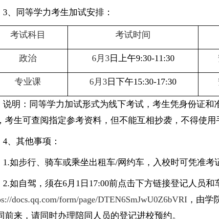
3
、同等学力考生
加
试安排：
考试科目
考试时间
政治
6月
3
日上午
9:30-11:30
专业课
6月
3
日下午
15:30-17:30
说明：同等学力加试
形式
为
线下考试
，
考生
凭身份证和
，
考生可查阅指定参考资料
，
但不能互相抄袭，不得使用
4
、
其他事项
：
1.如步行、骑车或乘坐出租车/网约车，入校时可凭准
2.如自驾，须在
6月1日17:00
前
点击下方链接
登记
人员和
tps://docs.qq.com/form/page/DTEN6SmJwU0Z6bVRI
，
由学
同前来，请同时办理陪同人员的登记进校预约。