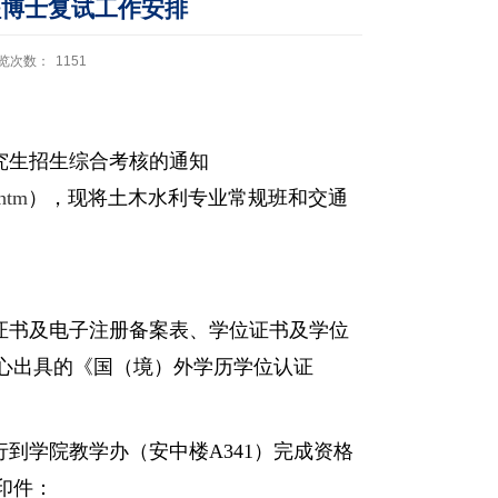
程博士复试工作安排
览次数：
1151
研究生招生综合考核的通知
.htm
），现将土木水利专业常规班和交通
证书及电子注册备案表、学位证书及学位
心出具的《国（境）外学历学位认证
行
到学院教学办（安中楼
A341）完成资格
印件：