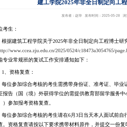
建工学院2025年非全日制定向工
发布者：赵华
发布时间：2025-05-28
浏
位考生：
根据建筑工程学院关于
2025年非全日制定向工程博士
http://www.ccea.zju.edu.cn/2025/0524/c18473a3054765/page
输专业常规班的复试工作安排通知如下：
1
、资格
复查
：
每位参加综合考核的考生需携带身份证、准考证、毕业
证报告（国（境）外获得学位的需提供教育部留学服务中
》）参加报考资格复查。
每位参加综合考核的考生
请
在
6月
3
日当天本人面试前
自
查
。
资格复查请按以下要求携带材料原件，并提交一份复