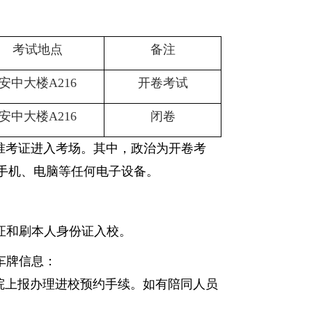
考试地点
备注
安中大楼
A216
开卷
考试
安中大楼
A216
闭卷
准考证进入考场
。
其中，政治为开卷考
手机、电脑等任何电子设备。
考证和刷本人身份证入校。
车牌信息
：
院上报办理进校预约手续
。如有陪同人员