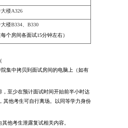
中大楼
A326
中大楼
B334
、
B330
在每个房间各面试
15分钟左右）
（
学院集中拷贝到面试房间
的
电脑上（
如有
排，
至少
在预计面
试时间开始前半小时达
，其他
考生可
自行
离场。以同等学力身份
向其他考生泄露复试相关内容。