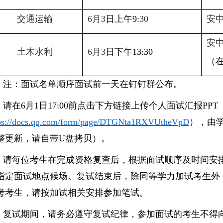
交通运输
6月
3
日上午
9:
3
0
安
安
土木水利
6月
3
日下午
13:30
（
注：
面
试名单顺序
面
试前一天
在钉钉群
公布。
请在
6
月
1
日
1
7:00
前
点击下方链接上传个人面试汇报
PPT
ps://docs.qq.com/form/page/DTGNta1RXVUtheVpD
）
，由
整更新，请
自带
U盘
拷贝
）。
请每位
考生
在完成资格复查后，根据面试顺序及时间安
指定
面试
地点候场。复试结束后，
除同等学力加试考生外
考
考生
，请按加试相关安排参加笔试。
复试期间，
请
务必
遵守复试纪律，参加面试的考生不得