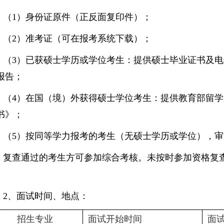
（
1）
身份证
原件
（
正反面复印件）；
（
2）
准考证（
可在报考系统下载）；
（
3）
已获硕士学历或学位
考生
：
提供
硕士毕业证书及电
报告
；
（
4）
在国（境）外获得
硕士
学位
考生
：
提供教育部留学
书》
；
（
5）
按同等学力报考的考生（无硕士学历
或
学位），审
复查通过的考生方可参加综合考核。未按时参加资格复
。
2
、
面
试
时间、地点
：
招生专业
面
试开始时间
面