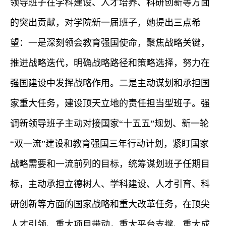
领导班子在学科建设、人才培养、科研创新等方面
的
突出
贡献，对学院新一届班子，她提出三点希
望：一是深刻领会教育强国使命，聚焦
战
略关键，
推进
战略迭代
，
明确战略路径
和策略
选择，努力在
强国建设中发挥战略作用。
二是主动
谋划和
承担国
家重大任务，
建设
顶天立地的
责任
担当型
班子。
强
调新领导班子主动对接
国家
“十五五”规划、新一轮
“双一流”建设和教育强国三年行动计划，
紧盯国家
战略需要和一流前列的目标，统筹谋划班子
任期目
标
，
主动承担立德树人、学科建设、人才引育、科
研创新等方面的
国家
战略和
重大
改革
任务
，
在顶尖
人才引领、重大项目带动，重大平台支撑、重大成