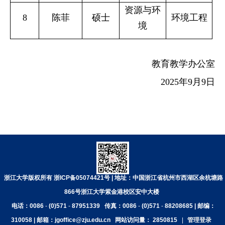
资源与环
8
陈菲
硕士
环境工程
境
教育教学办公室
202
5
年
9
月
9
日
浙江大学版权所有 浙ICP备05074421号 | 地址：中国浙江省杭州市西湖区余杭塘路
866号浙江大学紫金港校区安中大楼
电话：0086
-
(0)571
-
87951339
传真：0086
-
(0)571
-
88208685 | 邮编：
310058 | 邮箱：jgoffice@zju.edu.cn
网站访问量：
2850815
|
管理登录