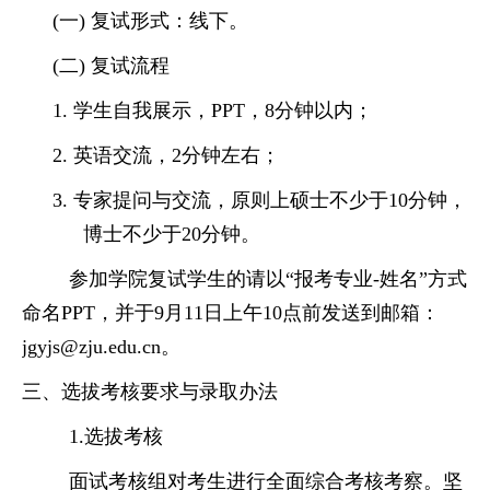
(一)
复试形式：线下。
(二)
复试流程
1.
学生自我展示，
PPT，8分钟以内；
2.
英语交流，
2分钟左右；
3.
专家提问与交流，
原则上
硕士不少于
1
0
分钟，
博士不少于
2
0
分钟。
参加学院复试学生的请以
“报考专业-姓名”方式
命名
PPT
，并于
9月
1
1
日
上
午
1
0
点前发送到邮箱：
jgyjs@zju.edu.cn。
三、选拔考核要求与录取办法
1
.
选拔考核
面试考核组对考生进行全面综合考核考察。坚