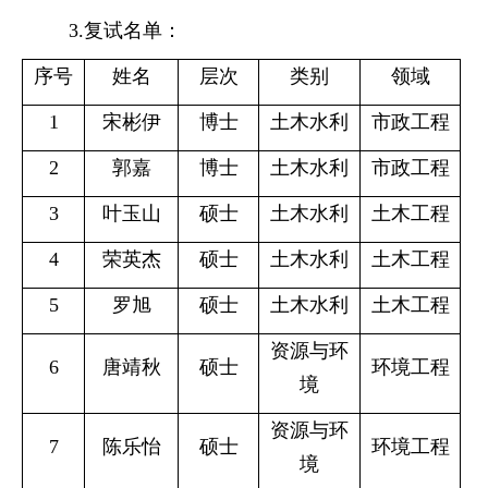
3.
复试名单：
序号
姓名
层次
类别
领域
1
宋彬伊
博士
土木水利
市政工程
2
郭嘉
博士
土木水利
市政工程
3
叶玉山
硕士
土木水利
土木工程
4
荣英杰
硕士
土木水利
土木工程
5
罗旭
硕士
土木水利
土木工程
资源与环
6
唐靖秋
硕士
环境工程
境
资源与环
7
陈乐怡
硕士
环境工程
境