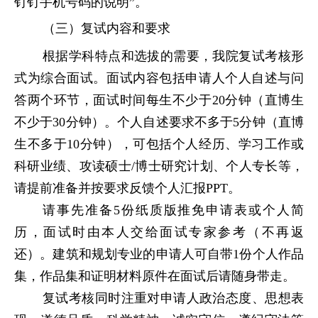
钉钉手机号码的说明”。
（三）复试内容和要求
根据学科特点和选拔的需要，
我院
复试考核形
式为
综合面试。
面试内容包括
申请人
个人自述与问
答两个环节，面试时间每生不少于
20分钟（直博生
不少于30分钟）。个人自述要求不多于5分钟（直博
生不多于10分钟），可包括个人经历、学习工作或
科研业绩、攻读硕士/博士研究计划、个人专长等，
请提前准备
并按要求反馈
个人
汇报
PPT
。
请事先准备
5份纸质版推免申请表或个人简
历，面试时由本人交给面试专家参考（不再返
还）。建筑和规划专业
的申请人
可自带
1份个人作品
集，作品集和证明材料原件在面试后请随身带走。
复试考核同时注重对申请人政治态度、思想
表