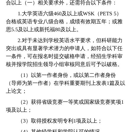
合以上（一）相关要求外，还需符合以下条件：
1.大学英语六级460及以上或WSK（PETS 5）
合格或英语专业八级合格，成绩有效期五年；或雅
思5.5及以上或新托福80及以上。
2.
对于未达到学校英语水平要求，但科研能力
突出或具有显著学术潜力的申请人，如符合以下任
一条件，
可在报名时
提交破格申请
，
经招生学科审
核并报学院招生领导小组审核同意后可予以破格。
（
1）
以第一作者身份，或以第二作者身份
（导师为第一作者）在学科重要期刊上发表
1篇及以
上论文；
（
2
）
获得省级竞赛一等奖或国家级竞赛奖项
1
项及以上；
（
3
）
取得授权发明专利
1项及以上
；
（
4
）
其他
经
学科
和
学院
认可
的
情况
。