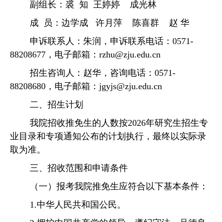
副组长：裘
知
王婷婷
成光林
成
员：边学成
许月萍
陈喜群
赵 华
申诉联系人：朱润
，
申诉联系电话：
0571-
88208677
，
电子邮箱：
rzhu@zju.edu.cn
招生咨询人：赵华，
咨询电话：
0571-
88208680
，
电子
邮箱
：
jgyjs@zju.edu.cn
二、招生计划
我院
招收
推免生的人数按
2026年研究生
招生专
业目录
和专项通知公布的计划执行
，
最终以实际录
取为准
。
三、
招收
范围和申请条件
（一）报考我院推免生应符合以下基本条件：
1.中华人民共和国公民。