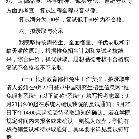
现
、道德品质、科学精神、诚实守信、遵纪守法等
方面的考查。
复试
过程全程录音录像。
复试满分为
100分，复试低于60分为不合格。
六、拟录取与公示
我院坚持按需招生、全面衡量、择优录取和宁
缺毋滥的原则，根据
推免招生计划和复试
考核结
果，综合评价，择优录取。思想品德考核不合格或
复试不合格者不予录取。
（一）根据教育部推免生工作安排，拟录取
申
请人
必须在
9月22日登录中国研究生招生信息网“推
免服务系统”（以下简称“系统”）填写报考志愿
；
9
月23日9
:
00起在系统内确认我院的复试通知
；
9月25
日下午1
4:
00点
起接受
待录取通知的确认。若在
学院
规定时间内未报名或未确认，则视为放弃，学院有
权撤销复试和待录取通知。
具体要求详见复试钉钉
群。