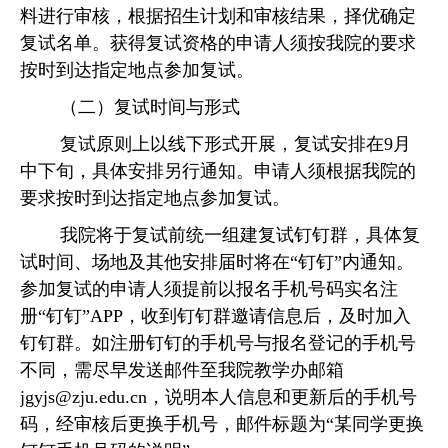
料进行审核，根据招生计划和审核结果，择优确定
复试名单。获得复试资格的申请人须按
我院
的要求
按时到达指定地点参加复试。
（二）复试时间与形式
复试原则上以线下形式开展
，
复试安排在
9月
中下旬，具体安排另行通知。申
请人须根据我院的
要求按时到达指定地点参加复试。
我
院
将
于复试前统一组建复试钉钉群
，
具体复
试时间、场地及其他安排届时将在
“钉钉”内通知。
参加复试的申请人须
提前
以报名手机号码实名注
册
“钉钉”APP，
收到钉钉群邀请信息后，及时加入
钉钉群。如注册钉钉的手机号与报名
登记的
手机号
不同，
需尽早
发送邮件至
我
院教学办邮箱
jgyjs@zju.edu.cn，说明本人
信息
和
更新后的
手机
号
码
，
经审核后更换手机号
，
邮件标题
为
“某同学更换