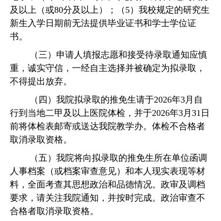
及以上（或80分及以上）；（5）我校规定的研究生
新生入学日期前无法提供毕业证书和学士学位证
书。
（三）申请人填报志愿和接受待录取通知应慎
重，诚实守信，一经自主选择并被确定为拟录取，
不得提出放弃。
（
四
）我院拟录取的推免生请于
2026年3月自
行到当地二甲及以上医院体检，并于202
6
年
3月31日
前将体检表邮寄或送达我院
教学办
。体检不合格者
取消录取资格。
（
五
）我院将向拟录取的推免生所在单位函调
人事档案（或档案审查意见）和本人现实表现等材
料，全面考查其思想政治和品德情况。
政审及调档
要求，请关注我院通知，并按时完成。
政治审查不
合格者取消录取资格。