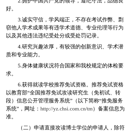
2.拥护中国共产党的领导，遵纪守法，品德良
好。
3.诚实守信，学风端正，不存在考试作弊、剽
窃他人学术成果等有违学术道德、专业伦理等行为
以及其他违法违纪受处分或受处罚记录。
4.研究兴趣浓厚，有较强的创新意识、学术潜
质和专业能力。
5.身体健康状况符合国家和我校规定的体检要
求。
6
.获
得
就读学
校推荐免试
资格
。
推荐免试资格
以教育部
“全国推荐免试攻读研究生（免初试、转
段）信息公开管理服务系统”（以下简称“推免服务
系统”，网址：
http://yz.chsi.com.cn/tm
）备案信息为
准。
（二）申请
直接攻读博士学位的
申请人
，除符