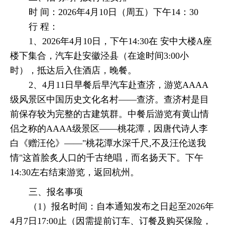
时 间：
2026
年
4
月
10
日（周五）下午
14
：
30
行 程：
1
、
2026
年
4
月
10
日，下午
14:30
在 安中大楼
A
座
楼下集合，汽车赴安徽泾县（在途时间
3:00
小
时），抵达后入住酒店，晚餐。
2
、
4
月
11
日早餐后早汽车赴查济，游览
AAAA
级风景区中国历史文化名村——查济。查济村是目
前保存较为完整的古建筑群。中餐后游览有黄山情
侣之称的
AAAA
级景区——桃花潭，因唐代诗人李
白《赠汪伦》——
"
桃花潭水深千尺
,
不及汪伦送我
情
"
这首脍炙人口的千古绝唱，而名扬天下。下午
14:30
左右结束游览，返回杭州。
三、报名事项
（
1
）报名时间：自本通知发布之日起至
2026
年
4
月
7
日
17:00
止（因需提前订车、订餐及购买保险，