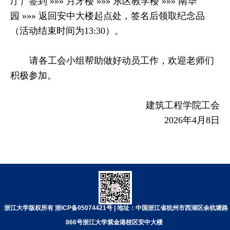
厅）签到
»»»
月牙楼
»»»
东区教学楼
»»»
南华
园
»»»
返回安中大楼起点处，签名后领取纪念品
（活动结束时间为
13:30
）。
请各工会小组帮助做好动员工作，欢迎老师们
积极参加。
建筑工程学院工会
2026
年
4
月
8
日
浙江大学版权所有 浙ICP备05074421号 | 地址：中国浙江省杭州市西湖区余杭塘路
866号浙江大学紫金港校区安中大楼