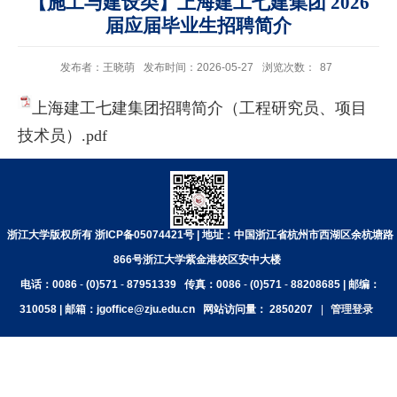
【施工与建设类】上海建工七建集团 2026
届应届毕业生招聘简介
发布者：王晓萌
发布时间：2026-05-27
浏览次数：
87
上海建工七建集团招聘简介（工程研究员、项目
技术员）.pdf
浙江大学版权所有 浙ICP备05074421号 | 地址：中国浙江省杭州市西湖区余杭塘路
866号浙江大学紫金港校区安中大楼
电话：0086
-
(0)571
-
87951339
传真：0086
-
(0)571
-
88208685 | 邮编：
310058 | 邮箱：jgoffice@zju.edu.cn
网站访问量：
2850207
|
管理登录