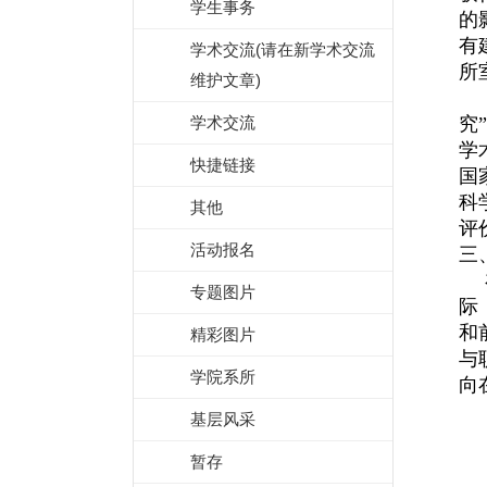
学生事务
的
有
学术交流(请在新学术交流
所
维护文章)
学术交流
究
学
快捷链接
国
科
其他
评
活动报名
三
专题图片
际
和
精彩图片
与
学院系所
向
基层风采
暂存