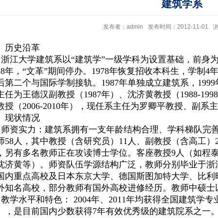
建筑学系
发布者：admin
发布时间：2012-11-01
、历史沿革
浙江大学建筑系以“建筑学”一级学科为设置基础，前身
958年，“文革”期间停办。1978年恢复招收本科生，学制4
后第二个与国际学制接轨。1987年单独成立建筑系，19
主任为王德汉副教授（1987年）、沈济黄教授（1988-1998
教授（2006-2010年），现任系主任为罗卿平教授、副系
、现状情况
师资实力：
建筑系拥有一支年龄结构合理、学科梯队完
师58人，其中教授（含研究员）11人、副教授（含高工）2
，另有多名教师正在攻读博士学位。客座教授9人（如程
沈济黄等）。师资队伍学源结构广泛，教师分别毕业于浙
国内重点高校及日本东京大学、德国斯图加特大学、比利
外知名高校，部分教师有国外高校进修经历。教师中硕士以
教学水平和特色：
2004
年、2011年均获得全国建筑学
），是目前国内少数获得7年有效优秀级的建筑院系之一