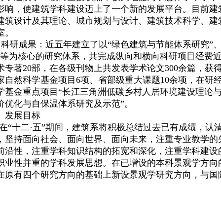
影响，使建筑学科建设迈上了一个新的发展平台。
目前建
建筑设计及其理论、城市规划与设计、建筑技术科学、建
室。
科研成果：
近五年建立了以“绿色建筑与节能体系研究”
”等为核心的研究体系，共完成纵向和横向科研项目经费近80
术专著20部，在各级刊物上共发表学术论文300余篇，获
家自然科学基金项目6项、省部级重大课题10余项，在研经费
学基金重点项目“长江三角洲低碳乡村人居环境建设理论与
价优化与自保温体系研究及示范
”
。
、发展目标
在“十二·五”期间，建筑系将积极总结过去已有成绩，认
，坚持面向社会、面向世界、面向未来，注重专业教学的
前沿性，注重学科知识结构的拓宽和深化，注重学科建设
职业性并重的学科发展思想。在已增设的本科景观学方向
在原有四个研究方向的基础上新设景观学研究方向，与国