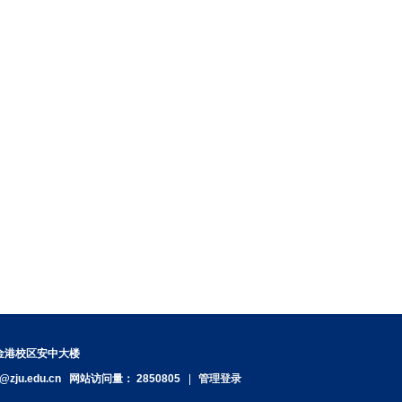
紫金港校区安中大楼
@zju.edu.cn
网站访问量：
2850805
|
管理登录