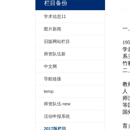
栏目备份
学术信息11
一
图片新闻
旧版网站栏目
1
学
师资队伍新
系
竹
中文网
二
导航链接
教
人
temp
师
师资队伍-new
等
国
活动申报系统
育
2017版栏目