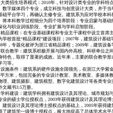
大类招生培养模式：2010年，针对设计类专业的学科
、数字媒体四个专业，成立科技与创意设计大类，并于当
基础平台学习，再确认主修专业。建筑系为应对学校本科教
。将本科教学过程细分为四个培养阶段：专业启蒙与基础
深化与职业训练阶段、专业扩展与学科启智阶段。
精品课程：在专业基础课程和专业主干课程中设立首席主讲
为学校首批“精品课程”建设项目；2007年，建筑设计基
008年，专题化被评为浙江省精品课程；2009年，建筑设
联合教学：建筑系积极开展与国内外高校、科研单位之
身特色，取得了显著的成效。近年来，主要的联合教学形
学习等。
设施条件：
建筑系的硬件设施全国领先，在浙江大学紫金
00平方米，包括完备的专业设计教室、美术教室、多媒体
物理、建筑摄影、建筑模型、数字化建筑设计等各类专业实
外文藏书3.5万册。
学科建设：
建筑学科拥有建筑设计及其理论、城市规划与
专业的硕士学位授权点，2003年获得建筑设计及其理论
、建筑设计及其理论博士授权点的基础上，2005年获得建
得了建筑学一级博士授权点，极大地提高了总体学术水平