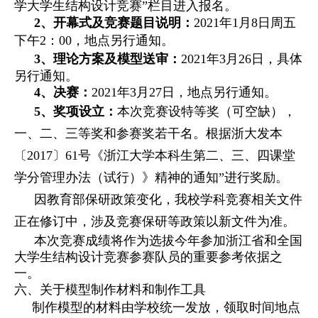
学
大学生结构设计竞赛
”栏目进入报名。
2、开幕式及竞赛题目说明：
20
21
年
1
月
8
日周五
下午
2
：
00，
地点另行通知。
3、理论方案及模型送审：
20
21
年
3月
26
日，具体
另行通知。
4、决赛：
20
21
年
3月
27
日，地点另行通知。
5、奖项设立：
本次竞赛设特等奖（可空缺），
一、二、三等奖和参赛奖若干名。根据
浙大发本
〔
2017〕
61
号《浙江大学本科生第二、三、四课堂
学分管理办法（试行）》精神的通知
”进行奖励。
因教育部保研政策变化，我校学科竞赛相关文件
正在修订中，涉及竞赛保研等政策以新文件为准。
本次竞赛成绩将作为选拔今年参加浙江省和全国
大学生结构设计竞赛参赛队员的重要参考依据之
一。
六、关于模型制作材料和制作工具
制作模型的材料由学校统一发放，领取时间地点