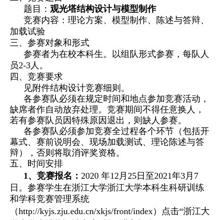
题目：
观光塔结构设计与
模型制作
竞赛内容：理论方案、模型制作、陈述与答辩、
加载试验
三、参赛对象和形式
参赛者为在校本科生。以组队形式参赛，每队人
员
2-
3人。
四、竞赛要求
见附件
结构设计
竞赛细则。
各参赛队必须在规定时间和地点参加竞赛活动，
缺席者作自动放弃处理。竞赛期间不得任意换人，
若有参赛队员因特殊原因退出，则缺人
参
赛。
各参赛队必须参加竞赛全过程各个环节（包括开
幕式、赛前说明会、现场加载测试、理论陈述与答
辩）
，
否
则将取消评奖资格。
五、时间安排
1、竞赛报名：
20
20
年
12月25
日至
2021年3
月
7
日
。参赛学生在浙江大学浙江大学
本
科生科研训练
和学科竞赛管理系统
（
http://kyjs.zju.edu.cn/xkjs/front/index
）
点击
“
浙江大