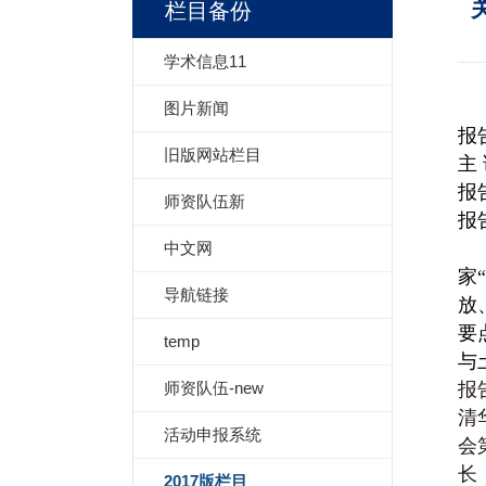
栏目备份
学术信息11
图片新闻
报
旧版网站栏目
主
报
师资队伍新
报
为
中文网
家
导航链接
放
要
temp
与
师资队伍-new
报
清
活动申报系统
会
长
2017版栏目