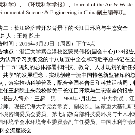
科学》、《环境科学学报》、Journal of the Air & Waste Manage
vironmental Science & Engineering in China副主编等职。
告二：长江经济带开发背景下的长江囗环境与生态安全
 讲 人：王超 院士
告时间：
2016
年9月29日（周四）下午4点
告地点：
浙江大学紫金港校区蒙民伟楼
(国会中心)139报
认真学习贯彻党的十八届五中全会和习近平总书记在全
“十三五”规划的总体部署和科技、教育、人才规划的新任
、共享”的发展理念，实现创建一流中国特色新型智库的
点，落实推动科学普及，配合全国科普日和科技活动周，
主任王超院士来我校做关于长江囗环境与生态安全的报告
报告人简介：
王超，男，
1958年7月出
生，中共党员，江
导师。现任河海大学党委常委、副校长。国家重大基础研究
环境咨询委员会委员、第七届教育部科技委环境与土木水
国环境学会水环境专业委员会副主任委员、中国水利学会
科交流座谈会