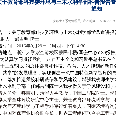
关于教育部科技委环境与土木水利学部科普报告暨
通知
发布者：系统管理员
发布时间：2016-09-26
告一：关于教育部科技委环境与土木水利学部学风宣讲报
 讲 人：郝吉明 院士
告时间：
2016
年9月29日（周四）下午14:30
告地点：
浙江大学紫金港校区蒙民伟楼
(国会中心)139报
认真学习贯彻党的十八届五中全会和习近平总书记在全
“十三五”规划的总体部署和科技、教育、人才规划的新任
、共享”的发展理念，实现创建一流中国特色新型智库的
点，落实推进我校科研诚信和学风建设，增强我校师生学
土木水利学部主任郝吉明院士来我校做关于学风建设和学
告人简介：
郝吉明，清华大学教授，中国工程院院士。现
华大学全球环境研究中心主任。兼任教育部环境科学与工
第六届环境科学与工程学科评议组召集人，国家环境咨询
，中国环保产业协会副会长，世界工程组织联合会工程与