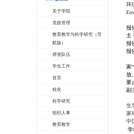
环境
关于学院
En
党政管理
报
教育教学与科学研究（导
主
航版）
报
报
师资队伍
为
学生工作
家
放
首页
要
校友
副
科学研究
生
组织人事
家
中
教育教学
学