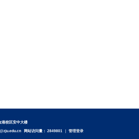
紫金港校区安中大楼
@zju.edu.cn
网站访问量：
2849801
|
管理登录