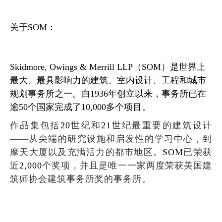
关于
SOM
：
Skidmore, Owings & Merrill LLP
（
SOM
）是世界上
最大、最具影响力的建筑、室内设计、工程和城市
规划事务所之一。自
1936
年创立以来，事务所已在
逾
50
个国家完成了
10,000
多个项目。
作品集包括
20
世纪和
21
世纪最重要的建筑设计
——从尖端的研究设施和启发性的学习中心，到
摩天大厦以及充满活力的都市地区。
SOM
已荣获
近
2,000
个奖项，并且是唯一一家两度荣获美国建
筑师协会建筑事务所奖的事务所。