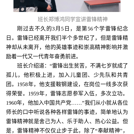
班长郑博鸿同学宣讲雷锋精神
刚过去不久的
3
月
5
日，是第
56
个学雷锋纪念
日。雷锋已经离开我们半个多世纪了，但是雷锋精
神却从未离开，他的英雄事迹和崇高精神影响并激
励着一代又一代青年奋勇前进。
班长介绍道：“雷锋出生贫苦，不满七岁就成了
孤儿，他积极上进，加入儿童团、少先队和共青
团。
1958
年，他支援鞍钢建设，在岗位一线多次获
得荣誉。
1959
年，雷锋志愿参军入伍，多次立功。
1960
年，他加入中国共产党……”我们从小就从各位
师长的口中听说各种各样雷锋的事迹，简单地认为
雷锋精神就是舍己为人、乐于助人、热心公益。但
是，雷锋精神不仅仅止步于此，除了“奉献精神”，