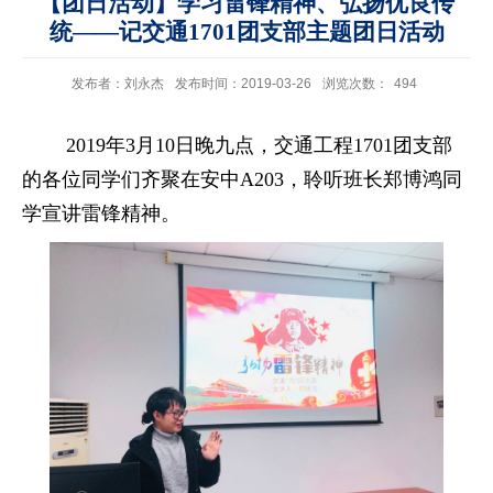
【团日活动】学习雷锋精神、弘扬优良传
统——记交通1701团支部主题团日活动
发布者：刘永杰
发布时间：2019-03-26
浏览次数：
494
2019
年
3
月
10
日晚九点，交通工程
1701
团支部
的各位同学们齐聚在安中
A203
，聆听班长郑博鸿同
学宣讲雷锋精神。