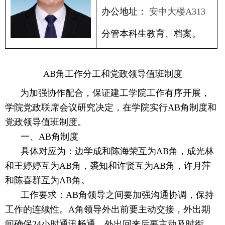
办公地址：
安中大楼
A313
分管本科生教育、档案。
AB
角工作分工和党政领导值班制度
为加强协作配合，保证建工学院工作有序开展，
学院党政联席会议研究决定，在学院实行
AB
角制度和
党政领导值班制度。
一、
AB
角制度
具体对应为：
边学成和陈海荣互为
AB
角
，成光林
和王婷婷互为AB角，
裘知和许贤互为AB角，许月萍
和陈喜群互为AB角
。
工作要求：
AB
角领导之间要加强沟通协调，保持
工作的连续性。
A
角领导外出前要主动交接，外出期
间确保
24
小时通讯畅通，外出回来后要主动及时衔