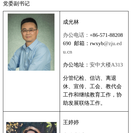
党委副书记
成光林
办公电话：
+86-571-88208
690
邮箱：rwxyb
@zju.ed
u.cn
办公地址：
安中大楼
A313
分管
纪检、
信访、离退
休、宣传、工会、教代会
工作和继续教育工作，协
助发展联络工作。
王婷婷