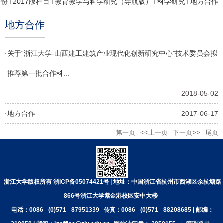
备份
2017版栏目
教育教学与科学研究（导航版）
科学研究
地方合作
地方合作
关于“浙江大学-山西建工建筑产业现代化创新研究中心”技术委员会拟
推荐第一批合作科...
2018-05-02
地方合作
2017-06-17
第一页
<<上一页
下一页>>
尾页
浙江大学版权所有 浙ICP备05074421号 | 地址：中国浙江省杭州市西湖区余杭塘路
866号浙江大学紫金港校区安中大楼
电话：0086
-
(0)571
-
87951339
传真：0086
-
(0)571
-
88208685 | 邮编：